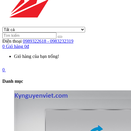
Điện thoại
0989322618 - 0983232319
0
Giỏ hàng
0đ
Giỏ hàng của bạn trống!
0
Danh mục