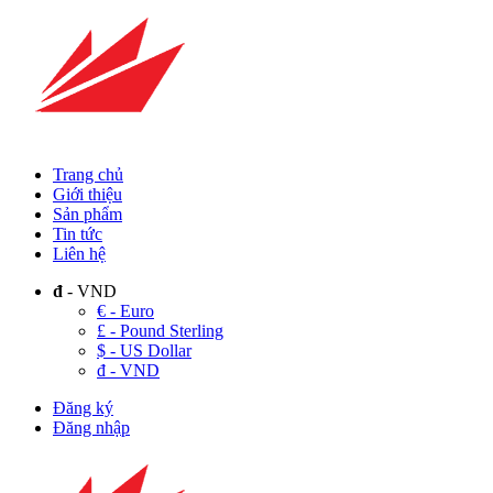
Trang chủ
Giới thiệu
Sản phẩm
Tin tức
Liên hệ
đ
- VND
€ - Euro
£ - Pound Sterling
$ - US Dollar
đ - VND
Đăng ký
Đăng nhập