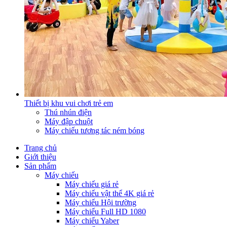
Thiết bị khu vui chơi trẻ em
Thú nhún điện
Máy đập chuột
Máy chiếu tương tác ném bóng
Trang chủ
Giới thiệu
Sản phẩm
Máy chiếu
Máy chiếu giá rẻ
Máy chiếu vật thể 4K giá rẻ
Máy chiếu Hội trường
Máy chiếu Full HD 1080
Máy chiếu Yaber