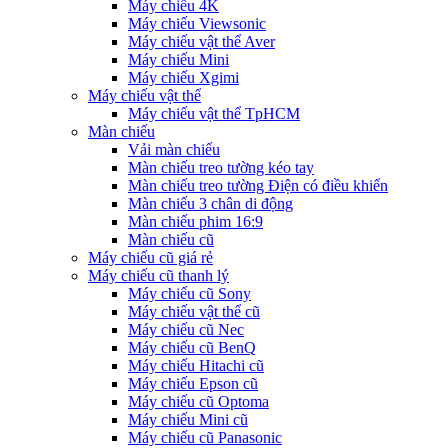
Máy chiếu 4K
Máy chiếu Viewsonic
Máy chiếu vật thể Aver
Máy chiếu Mini
Máy chiếu Xgimi
Máy chiếu vật thể
Máy chiếu vật thể TpHCM
Màn chiếu
Vải màn chiếu
Màn chiếu treo tường kéo tay
Màn chiếu treo tường Điện có điều khiển
Màn chiếu 3 chân di động
Màn chiếu phim 16:9
Màn chiếu cũ
Máy chiếu cũ giá rẻ
Máy chiếu cũ thanh lý
Máy chiếu cũ Sony
Máy chiếu vật thể cũ
Máy chiếu cũ Nec
Máy chiếu cũ BenQ
Máy chiếu Hitachi cũ
Máy chiếu Epson cũ
Máy chiếu cũ Optoma
Máy chiếu Mini cũ
Máy chiếu cũ Panasonic