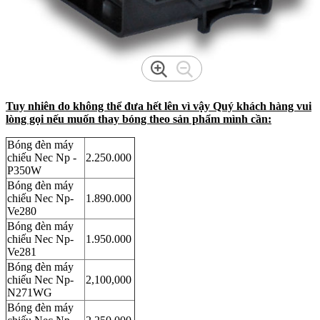
Tuy nhiên do không thể đưa hết lên vì vậy Quý khách hàng vui
lòng gọi nếu muốn thay bóng theo sản phẩm mình cần:
Bóng đèn máy
chiếu Nec Np -
2.250.000
P350W
Bóng đèn máy
chiếu Nec Np-
1.890.000
Ve280
Bóng đèn máy
chiếu Nec Np-
1.950.000
Ve281
Bóng đèn máy
chiếu Nec Np-
2,100,000
N271WG
Bóng đèn máy