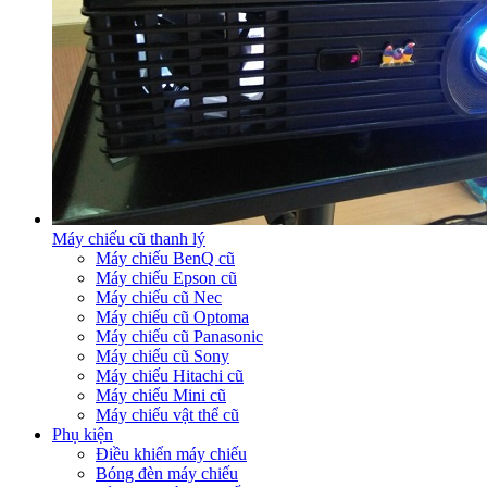
Máy chiếu cũ thanh lý
Máy chiếu BenQ cũ
Máy chiếu Epson cũ
Máy chiếu cũ Nec
Máy chiếu cũ Optoma
Máy chiếu cũ Panasonic
Máy chiếu cũ Sony
Máy chiếu Hitachi cũ
Máy chiếu Mini cũ
Máy chiếu vật thể cũ
Phụ kiện
Điều khiển máy chiếu
Bóng đèn máy chiếu