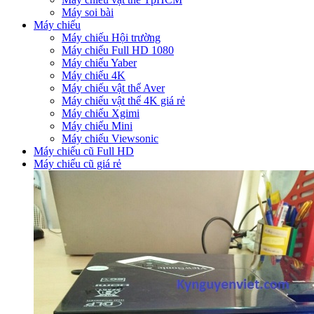
Máy soi bài
Máy chiếu
Máy chiếu Hội trường
Máy chiếu Full HD 1080
Máy chiếu Yaber
Máy chiếu 4K
Máy chiếu vật thể Aver
Máy chiếu vật thể 4K giá rẻ
Máy chiếu Xgimi
Máy chiếu Mini
Máy chiếu Viewsonic
Máy chiếu cũ Full HD
Máy chiếu cũ giá rẻ