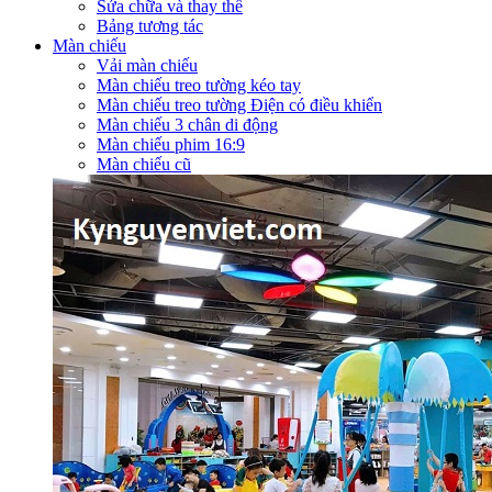
Sửa chữa và thay thế
Bảng tương tác
Màn chiếu
Vải màn chiếu
Màn chiếu treo tường kéo tay
Màn chiếu treo tường Điện có điều khiển
Màn chiếu 3 chân di động
Màn chiếu phim 16:9
Màn chiếu cũ