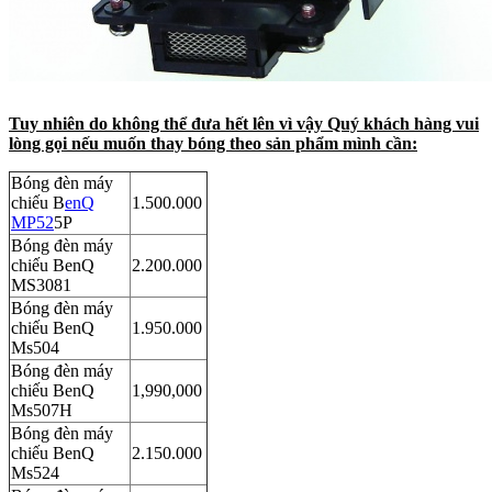
Tuy nhiên do không thể đưa hết lên vì vậy Quý khách hàng vui
lòng gọi nếu muốn thay bóng theo sản phẩm mình cần:
Bóng đèn máy
chiếu B
enQ
1.500.000
MP52
5P
Bóng đèn máy
chiếu BenQ
2.200.000
MS3081
Bóng đèn máy
chiếu BenQ
1.950.000
Ms504
Bóng đèn máy
chiếu BenQ
1,990,000
Ms507H
Bóng đèn máy
chiếu BenQ
2.150.000
Ms524