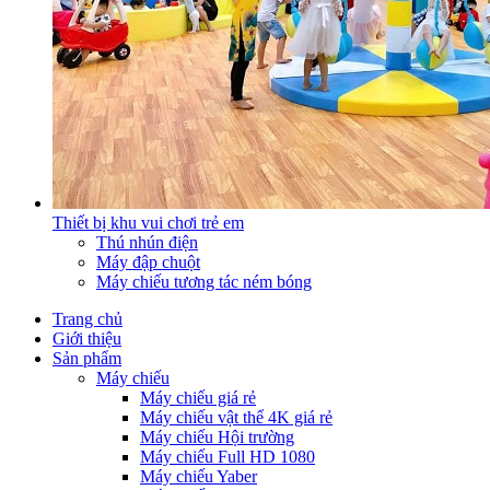
Thiết bị khu vui chơi trẻ em
Thú nhún điện
Máy đập chuột
Máy chiếu tương tác ném bóng
Trang chủ
Giới thiệu
Sản phẩm
Máy chiếu
Máy chiếu giá rẻ
Máy chiếu vật thể 4K giá rẻ
Máy chiếu Hội trường
Máy chiếu Full HD 1080
Máy chiếu Yaber