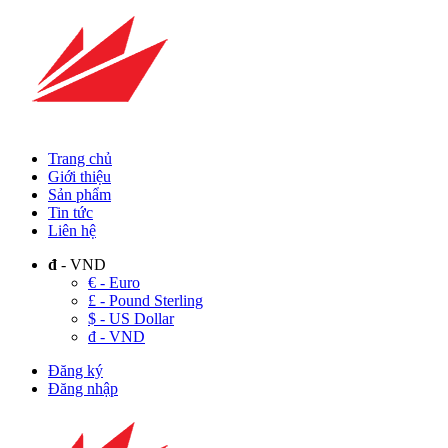
Trang chủ
Giới thiệu
Sản phẩm
Tin tức
Liên hệ
đ
- VND
€ - Euro
£ - Pound Sterling
$ - US Dollar
đ - VND
Đăng ký
Đăng nhập