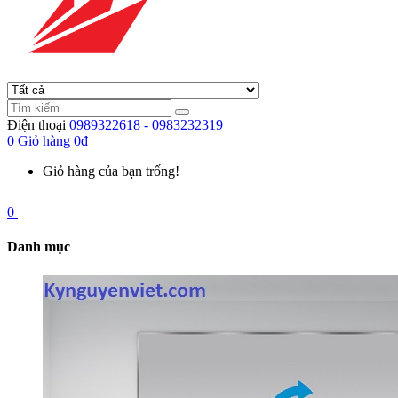
Điện thoại
0989322618 - 0983232319
0
Giỏ hàng
0đ
Giỏ hàng của bạn trống!
0
Danh mục