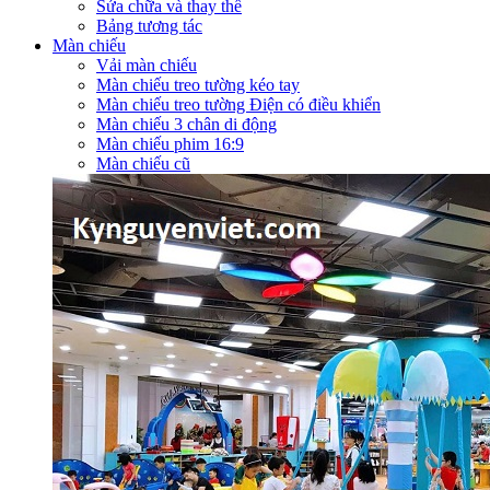
Sửa chữa và thay thế
Bảng tương tác
Màn chiếu
Vải màn chiếu
Màn chiếu treo tường kéo tay
Màn chiếu treo tường Điện có điều khiển
Màn chiếu 3 chân di động
Màn chiếu phim 16:9
Màn chiếu cũ