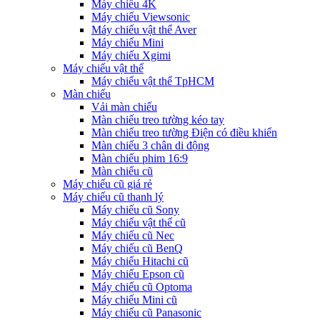
Máy chiếu 4K
Máy chiếu Viewsonic
Máy chiếu vật thể Aver
Máy chiếu Mini
Máy chiếu Xgimi
Máy chiếu vật thể
Máy chiếu vật thể TpHCM
Màn chiếu
Vải màn chiếu
Màn chiếu treo tường kéo tay
Màn chiếu treo tường Điện có điều khiển
Màn chiếu 3 chân di động
Màn chiếu phim 16:9
Màn chiếu cũ
Máy chiếu cũ giá rẻ
Máy chiếu cũ thanh lý
Máy chiếu cũ Sony
Máy chiếu vật thể cũ
Máy chiếu cũ Nec
Máy chiếu cũ BenQ
Máy chiếu Hitachi cũ
Máy chiếu Epson cũ
Máy chiếu cũ Optoma
Máy chiếu Mini cũ
Máy chiếu cũ Panasonic