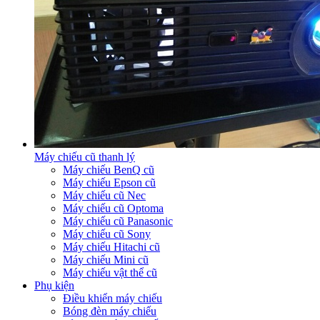
Máy chiếu cũ thanh lý
Máy chiếu BenQ cũ
Máy chiếu Epson cũ
Máy chiếu cũ Nec
Máy chiếu cũ Optoma
Máy chiếu cũ Panasonic
Máy chiếu cũ Sony
Máy chiếu Hitachi cũ
Máy chiếu Mini cũ
Máy chiếu vật thể cũ
Phụ kiện
Điều khiển máy chiếu
Bóng đèn máy chiếu