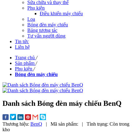
Sửa chữa và thay thế
Phụ kiện
Điều khiển máy chiếu
Loa
Bóng đèn máy chiếu
Bảng tương tác
Tư vấn người dùng
Tin tức
Liên hệ
Trang chủ
/
Sản phẩm
/
Phụ kiện
/
Bóng đèn máy chiếu
Danh sách Bóng đèn máy chiếu BenQ
Thương hiệu:
BenQ
|
Mã sản phẩm:
|
Tình trạng:
Còn trong
kho