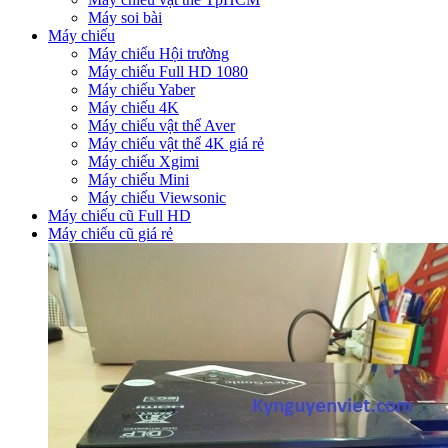
Máy soi bài
Máy chiếu
Máy chiếu Hội trường
Máy chiếu Full HD 1080
Máy chiếu Yaber
Máy chiếu 4K
Máy chiếu vật thể Aver
Máy chiếu vật thể 4K giá rẻ
Máy chiếu Xgimi
Máy chiếu Mini
Máy chiếu Viewsonic
Máy chiếu cũ Full HD
Máy chiếu cũ giá rẻ