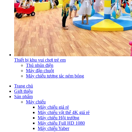
Thiết bị khu vui chơi trẻ em
Thú nhún điện
Máy đập chuột
Máy chiếu tương tác ném bóng
Trang chủ
Giới thiệu
Sản phẩm
Máy chiếu
Máy chiếu giá rẻ
Máy chiếu vật thể 4K giá rẻ
Máy chiếu Hội trường
Máy chiếu Full HD 1080
Máy chiếu Yaber