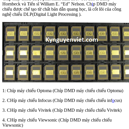
Hornbeck và Tiến sĩ William E. “Ed” Nelson. Ch
i
p DMD máy
chiếu được chế tạo từ chất bán dẫn quang học, là cốt lõi của công
nghệ chiếu DLP(Digital Light Processing ).
1: Chíp máy chiếu Optoma (Chíp DMD máy chiếu chiếu Optoma)
2. CHíp máy chiếu Infocus (Chíp DMD máy chiếu chiếu inf
o
cus)
3. CHíp máy chiếu Vivitek (Chíp DMD máy chiếu chiếu Vivitek)
4. CHíp máy chiếu Viewsonic (Chíp DMD máy chiếu chiếu
Viewsonic)