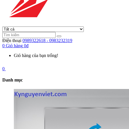
Điện thoại
0989322618 - 0983232319
0
Giỏ hàng
0đ
Giỏ hàng của bạn trống!
0
Danh mục