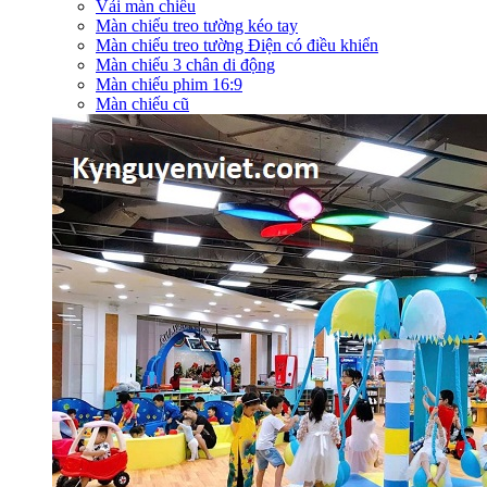
Vải màn chiếu
Màn chiếu treo tường kéo tay
Màn chiếu treo tường Điện có điều khiển
Màn chiếu 3 chân di động
Màn chiếu phim 16:9
Màn chiếu cũ