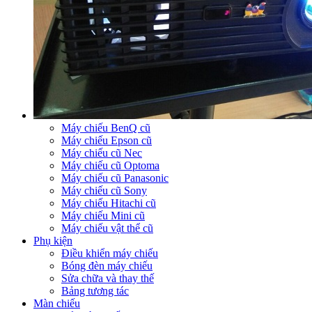
Máy chiếu BenQ cũ
Máy chiếu Epson cũ
Máy chiếu cũ Nec
Máy chiếu cũ Optoma
Máy chiếu cũ Panasonic
Máy chiếu cũ Sony
Máy chiếu Hitachi cũ
Máy chiếu Mini cũ
Máy chiếu vật thể cũ
Phụ kiện
Điều khiển máy chiếu
Bóng đèn máy chiếu
Sửa chữa và thay thế
Bảng tương tác
Màn chiếu