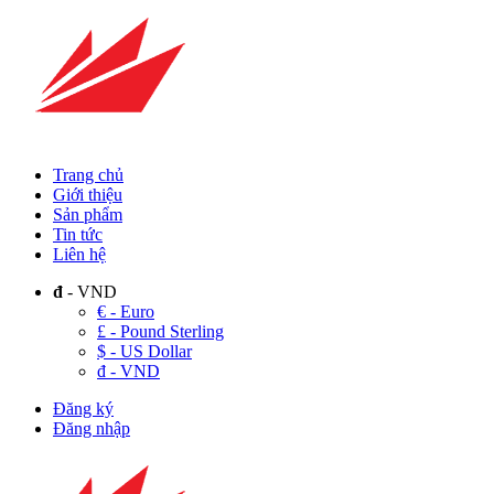
Trang chủ
Giới thiệu
Sản phẩm
Tin tức
Liên hệ
đ
- VND
€ - Euro
£ - Pound Sterling
$ - US Dollar
đ - VND
Đăng ký
Đăng nhập