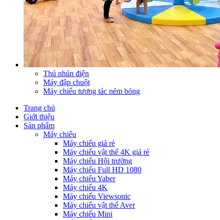
Thú nhún điện
Máy đập chuột
Máy chiếu tương tác ném bóng
Trang chủ
Giới thiệu
Sản phẩm
Máy chiếu
Máy chiếu giá rẻ
Máy chiếu vật thể 4K giá rẻ
Máy chiếu Hội trường
Máy chiếu Full HD 1080
Máy chiếu Yaber
Máy chiếu 4K
Máy chiếu Viewsonic
Máy chiếu vật thể Aver
Máy chiếu Mini