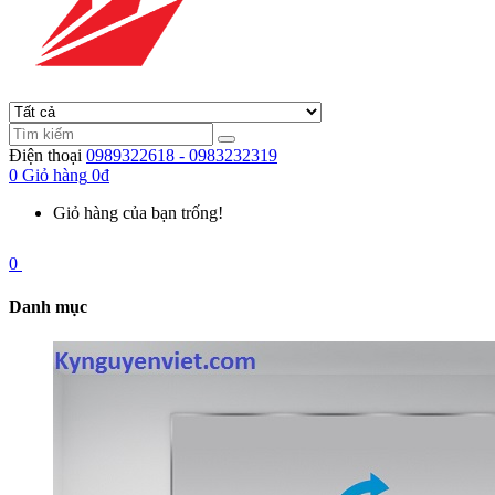
Điện thoại
0989322618 - 0983232319
0
Giỏ hàng
0đ
Giỏ hàng của bạn trống!
0
Danh mục