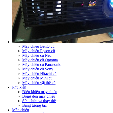
Máy chiếu BenQ cũ
Máy chiếu Epson cũ
Máy chiếu cũ Nec
Máy chiếu cũ Optoma
Máy chiếu cũ Panasonic
Máy chiếu cũ Sony
Máy chiếu Hitachi cũ
Máy chiếu Mini cũ
Máy chiếu vật thể cũ
Phụ kiện
Điều khiển máy chiếu
Bóng đèn máy chiếu
Sửa chữa và thay thế
Bảng tương tác
Màn chiếu