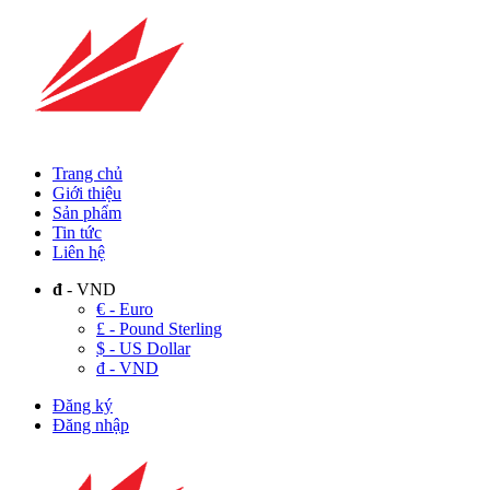
Trang chủ
Giới thiệu
Sản phẩm
Tin tức
Liên hệ
đ
- VND
€ - Euro
£ - Pound Sterling
$ - US Dollar
đ - VND
Đăng ký
Đăng nhập