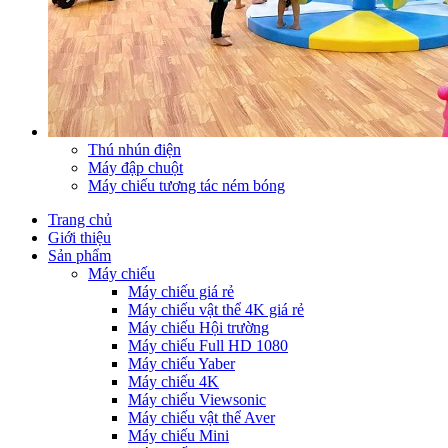
Thú nhún điện
Máy đập chuột
Máy chiếu tương tác ném bóng
Trang chủ
Giới thiệu
Sản phẩm
Máy chiếu
Máy chiếu giá rẻ
Máy chiếu vật thể 4K giá rẻ
Máy chiếu Hội trường
Máy chiếu Full HD 1080
Máy chiếu Yaber
Máy chiếu 4K
Máy chiếu Viewsonic
Máy chiếu vật thể Aver
Máy chiếu Mini