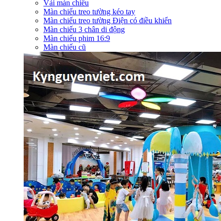
Vải màn chiếu
Màn chiếu treo tường kéo tay
Màn chiếu treo tường Điện có điều khiển
Màn chiếu 3 chân di động
Màn chiếu phim 16:9
Màn chiếu cũ