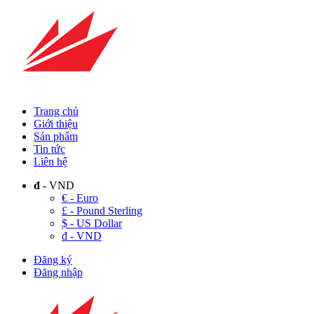
Trang chủ
Giới thiệu
Sản phẩm
Tin tức
Liên hệ
đ
- VND
€ - Euro
£ - Pound Sterling
$ - US Dollar
đ - VND
Đăng ký
Đăng nhập