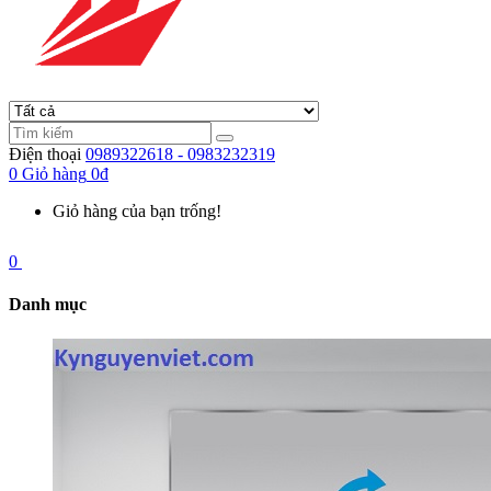
Điện thoại
0989322618 - 0983232319
0
Giỏ hàng
0đ
Giỏ hàng của bạn trống!
0
Danh mục