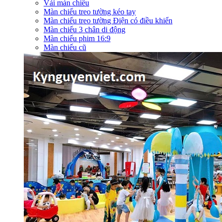
Vải màn chiếu
Màn chiếu treo tường kéo tay
Màn chiếu treo tường Điện có điều khiển
Màn chiếu 3 chân di động
Màn chiếu phim 16:9
Màn chiếu cũ