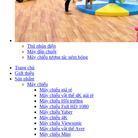
Thú nhún điện
Máy đập chuột
Máy chiếu tương tác ném bóng
Trang chủ
Giới thiệu
Sản phẩm
Máy chiếu
Máy chiếu giá rẻ
Máy chiếu vật thể 4K giá rẻ
Máy chiếu Hội trường
Máy chiếu Full HD 1080
Máy chiếu Yaber
Máy chiếu 4K
Máy chiếu Viewsonic
Máy chiếu vật thể Aver
Máy chiếu Mini