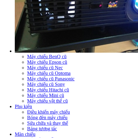
Máy chiếu BenQ cũ
Máy chiếu Epson cũ
Máy chiếu cũ Nec
Máy chiếu cũ Optoma
Máy chiếu cũ Panasonic
Máy chiếu cũ Sony
Máy chiếu Hitachi cũ
Máy chiếu Mini cũ
Máy chiếu vật thể cũ
Phụ kiện
Điều khiển máy chiếu
Bóng đèn máy chiếu
Sửa chữa và thay thế
Bảng tương tác
Màn chiếu